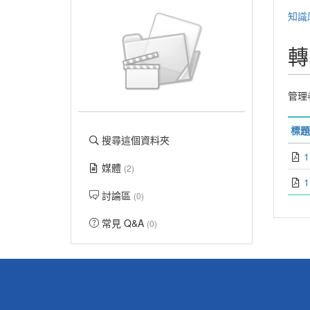
知識
轉
管理
標題
搜尋這個資料夾
媒體
(2)
討論區
(0)
常見 Q&A
(0)