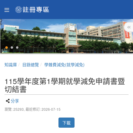
知識庫
目錄總覽
學雜費減免(就學減免)
115學年度第1學期就學減免申請書暨
切結書
分享
瀏覽: 25293,
最近修訂: 2026-07-15
下載