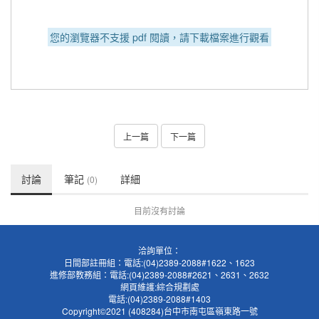
您的瀏覽器不支援 pdf 閱讀，請下載檔案進行觀看
上一篇
下一篇
討論
筆記
詳細
(0)
目前沒有討論
洽詢單位：
日間部註冊組：電話:(04)2389-2088#1622、1623
進修部教務組：電話:(04)2389-2088#2621、2631、2632
網頁維護:綜合規劃處
電話:(04)2389-2088#1403
Copyright©2021 (408284)台中市南屯區嶺東路一號